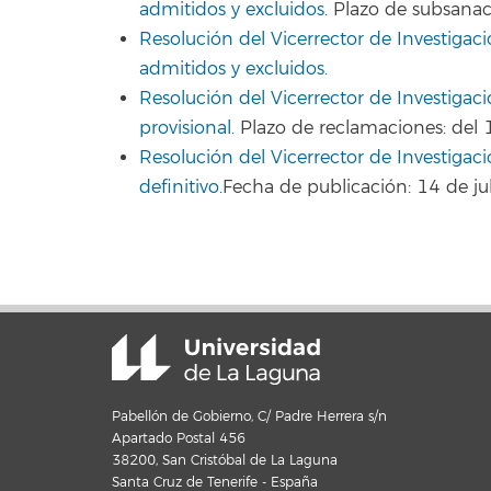
admitidos y excluidos
. Plazo de subsanac
Resolución del Vicerrector de Investigació
admitidos y excluidos.
Resolución del Vicerrector de Investigac
provisional.
Plazo de reclamaciones: del 1
Resolución del Vicerrector de Investigac
definitivo.
Fecha de publicación: 14 de ju
Pabellón de Gobierno, C/ Padre Herrera s/n
Apartado Postal 456
38200, San Cristóbal de La Laguna
Santa Cruz de Tenerife - España