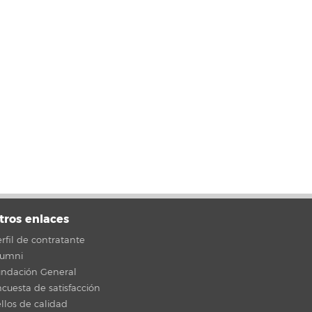
tros enlaces
rfil de contratante
lumni
undación General
cuesta de satisfacción
llos de calidad