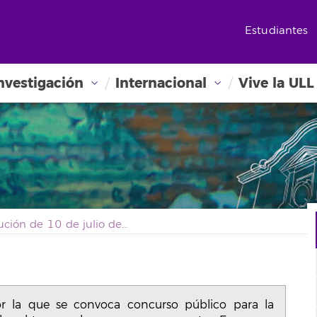
Estudiantes
nvestigación
Internacional
Vive la ULL
Resolución de 10 de julio de 2019 por la que se convoca concurso público para la adjudicación de contratos en régimen laboral temporal con cargo a proyectos Erasmus+. (Ref. INCAMP)
r la que se convoca concurso público para la