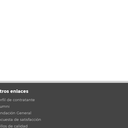
tros enlaces
rfil de contratante
lumni
undación General
cuesta de satisfacción
llos de calidad