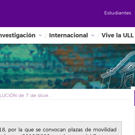
Estudiantes
nvestigación
Internacional
Vive la ULL
RESOLUCIÓN de 7 de diciembre de 2018, por la que se convocan plazas de movilidad europea de estudiantes correspondientes al curso 2019/2020, en el marco del Programa Erasmus+, en la modalidad de Student Mobility for Traineeship (SMT)
, por la que se convocan plazas de movilidad