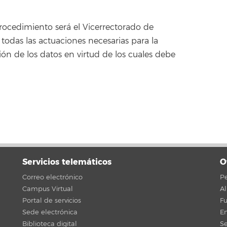
rocedimiento será el Vicerrectorado de
 todas las actuaciones necesarias para la
 de los datos en virtud de los cuales debe
Servicios telemáticos
O
Correo electrónico
Pe
Campus Virtual
A
Portal de servicios
F
Sede electrónica
En
Biblioteca digital
Se