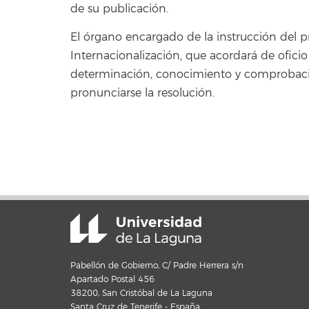
de su publicación.
El órgano encargado de la instrucción del p
Internacionalización, que acordará de oficio
determinación, conocimiento y comprobación
pronunciarse la resolución.
Pabellón de Gobierno, C/ Padre Herrera s/n
Apartado Postal 456
38200, San Cristóbal de La Laguna
Santa Cruz de Tenerife - España