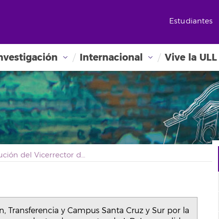
Estudiantes
nvestigación
Internacional
Vive la ULL
Resolución del Vicerrector de Investigación, Transferencia y Campus Santa Cruz y Sur por la que resuelve el reparto de costes indirectos procedentes de proyectos de I+D+I concedidos por la Presidencia de la Agencia Estatal e Investigación para la realización de «pruebas de concepto», en el marco del programa estatal de I+D+I orientada a los retos de la sociedad, del Plan Estatal de Investigación Científica y Técnica y de Innovación 2017-2020. Convocatoria 2021.
ón, Transferencia y Campus Santa Cruz y Sur por la