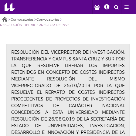
Convocatorias
Convocatorias
RESOLUCIÓN DEL VICERRECTOR DE INVESTIGACIÓN, TRANSFERENCIA Y CAMPUS SANTA CRUZ Y SUR POR LA QUE RESUELVE LIBERAR LOS IMPORTES RETENIDOS EN CONCEPTO DE COSTES INDIRECTOS MEDIANTE RESOLUCIÓN DEL MISMO VICERRECTORADO DE 25/10/2019 POR LA QUE RESUELVE EL REPARTO DE COSTES INDIRECTOS PROCEDENTES DE PROYECTOS DE INVESTIGACIÓN COMPETITIVOS DE CARÁCTER NACIONAL CONCEDIDOS A ESTA UNIVERSIDAD MEDIANTE RESOLUCIÓN DE 26/08/2019 DE LA SECRETARÍA DE ESTADO DE UNIVERSIDADES, INVESTIGACIÓN, DESARROLLO E INNOVACIÓN Y PRESIDENCIA DE LA AGENCIA ESTATAL DE INVESTIGACIÓN, POR LA QUE SE CONCEDEN AYUDAS A PROYECTOS DE I+D CORRESPONDIENTES AL PROGRAMA ESTATAL DE I+D+i ORIENTADA A LOS RETOS DE LA SOCIEDAD, EN EL MARCO DEL PLAN ESTATAL DE INVESTIGACIÓN CIENTÍFICA Y TÉCNICA Y DE INNOVACIÓN 2017-2020, CONVOCATORIA DE 2018.
RESOLUCIÓN DEL VICERRECTOR DE INVESTIGACIÓN,
TRANSFERENCIA Y CAMPUS SANTA CRUZ Y SUR POR
LA QUE RESUELVE LIBERAR LOS IMPORTES
RETENIDOS EN CONCEPTO DE COSTES INDIRECTOS
MEDIANTE RESOLUCIÓN DEL MISMO
VICERRECTORADO DE 25/10/2019 POR LA QUE
RESUELVE EL REPARTO DE COSTES INDIRECTOS
PROCEDENTES DE PROYECTOS DE INVESTIGACIÓN
COMPETITIVOS DE CARÁCTER NACIONAL
CONCEDIDOS A ESTA UNIVERSIDAD MEDIANTE
RESOLUCIÓN DE 26/08/2019 DE LA SECRETARÍA DE
ESTADO DE UNIVERSIDADES, INVESTIGACIÓN,
DESARROLLO E INNOVACIÓN Y PRESIDENCIA DE LA