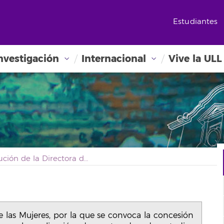
Estudiantes
nvestigación
Internacional
Vive la ULL
Resolución de la Directora del Instituto de las Mujeres, por la que se convoca la concesión de las subvenciones públicas destinadas a la realización de postgrados de estudios feministas y de género y actividades del ámbito universitario relacionadas con la Igualdad, para el año 2024
de las Mujeres, por la que se convoca la concesión