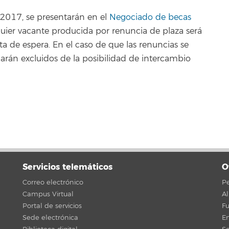
 2017, se presentarán en el
Negociado de becas
lquier vacante producida por renuncia de plaza será
ta de espera. En el caso de que las renuncias se
arán excluidos de la posibilidad de intercambio
Servicios telemáticos
O
Correo electrónico
Pe
Campus Virtual
A
Portal de servicios
F
Sede electrónica
En