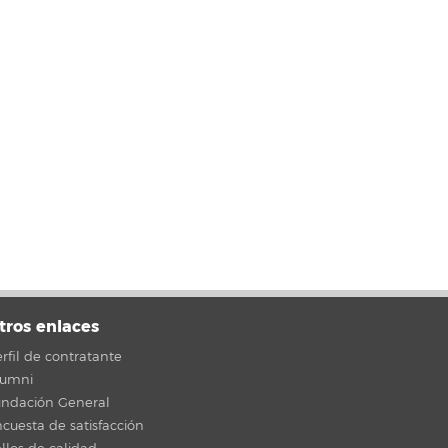
tros enlaces
rfil de contratante
lumni
undación General
cuesta de satisfacción