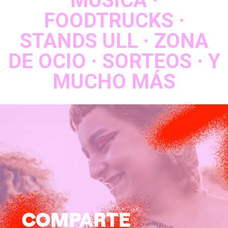
MÚSICA ·
FOODTRUCKS ·
STANDS ULL · ZONA
DE OCIO · SORTEOS · Y
MUCHO MÁS