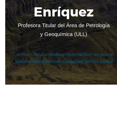
Enríquez
Profesora Titular del Área de Petrología
y Geoquímica (ULL)
Cambio Climático
Paleoambientes
Biomarcadores
Sedimentología
Isótopos Estables
Cambio Global