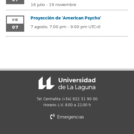
16 julio
-
19 noviembre
Proyección de ‘American Psycho’
VIE
07
7 agosto, 7:00 pm
-
9:00 pm
UTC+0
Tel. Centralita: (+34) 922 31 90 00
Horario: L-V, 8:00 a 21:00 h
Emergencias