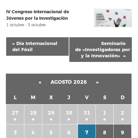
IV Congreso Internacional de
Jóvenes por la Investigación
1 octubre
-
3 octubre
Navegación
«
Día Internacional
Seminario
del
del Fósil
de «Investigadoras por la
y la Innovación»
»
Evento
«
AGOSTO 2026
»
L
M
X
J
V
S
D
27
28
29
30
31
1
2
3
4
5
6
7
8
9