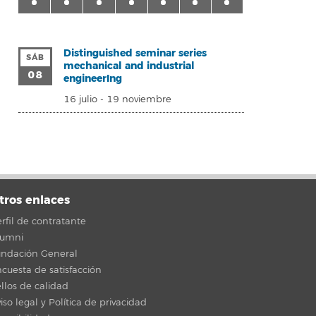
Distinguished seminar series
SÁB
mechanical and industrial
08
engineerIng
16 julio
-
19 noviembre
tros enlaces
rfil de contratante
lumni
undación General
cuesta de satisfacción
llos de calidad
iso legal y Política de privacidad