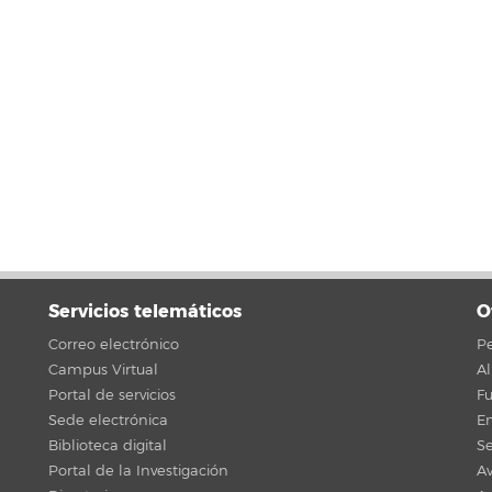
Servicios telemáticos
O
Correo electrónico
Pe
Campus Virtual
A
Portal de servicios
F
Sede electrónica
En
Biblioteca digital
Se
Portal de la Investigación
Av