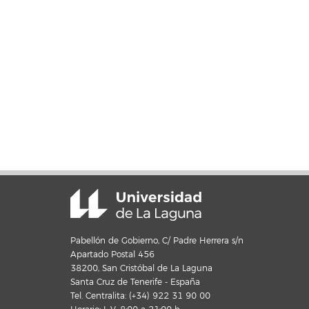
Pabellón de Gobierno, C/ Padre Herrera s/n
Apartado Postal 456
38200, San Cristóbal de La Laguna
Santa Cruz de Tenerife - España
Tel. Centralita: (+34) 922 31 90 00