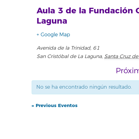
Aula 3 de la Fundación 
Laguna
+ Google Map
Avenida de la Trinidad, 61
San Cristóbal de La Laguna
,
Santa Cruz de 
Próxi
No se ha encontrado ningún resultado.
Eventos
Eventos
«
Previous Eventos
List
List
Navigation
Navigation