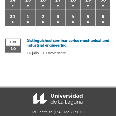
24
25
26
27
28
29
30
31
1
2
3
4
5
6
Distinguished seminar series mechanical and
LUN
industrial engineerIng
10
16 julio
-
19 noviembre
Tel. Centralita: (+34) 922 31 90 00