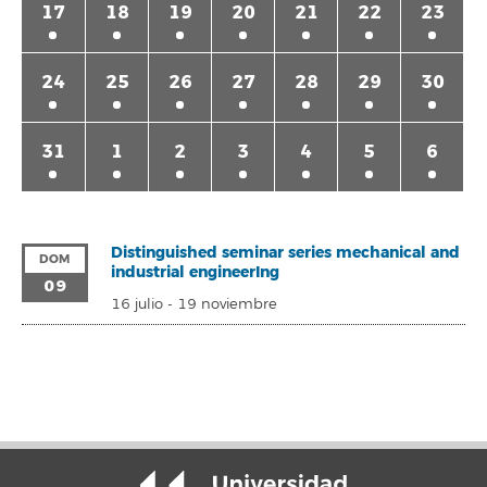
17
18
19
20
21
22
23
24
25
26
27
28
29
30
31
1
2
3
4
5
6
Distinguished seminar series mechanical and
DOM
industrial engineerIng
09
16 julio
-
19 noviembre