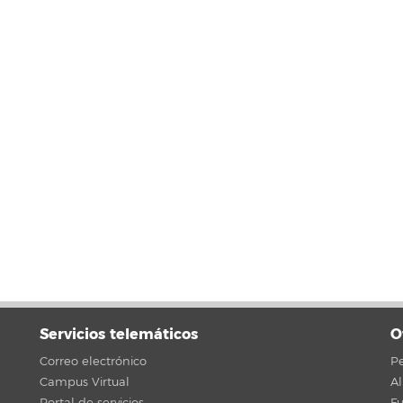
Servicios telemáticos
O
Correo electrónico
Pe
Campus Virtual
A
Portal de servicios
F