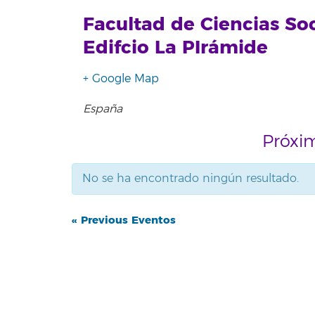
Facultad de Ciencias So
Edifcio La PIrámide
+ Google Map
España
Próxi
No se ha encontrado ningún resultado.
Eventos
Eventos
«
Previous Eventos
List
List
Navigation
Navigation