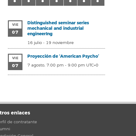
Distinguished seminar series
VIE
mechanical and industrial
07
engineerIng
16 julio
-
19 noviembre
Proyección de ‘American Psycho’
VIE
07
7 agosto, 7:00 pm
-
9:00 pm
UTC+0
tros enlaces
rfil de contratante
lumni
undación General