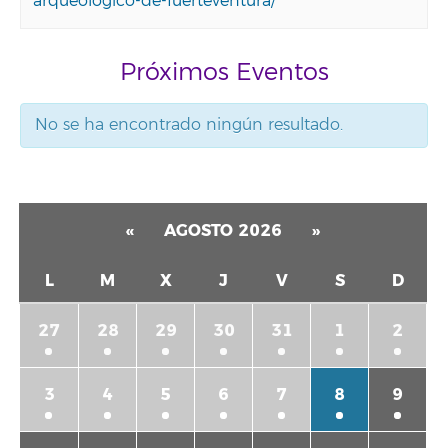
arqueologico-de-fuerteventura/
Próximos Eventos
No se ha encontrado ningún resultado.
Eventos
List
«
AGOSTO 2026
»
Navigation
L
M
X
J
V
S
D
27
28
29
30
31
1
2
3
4
5
6
7
8
9