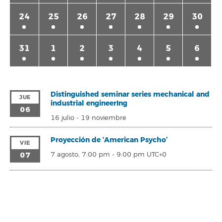
24
25
26
27
28
29
30
31
1
2
3
4
5
6
Distinguished seminar series mechanical and
JUE
industrial engineerIng
06
16 julio
-
19 noviembre
Proyección de ‘American Psycho’
VIE
07
7 agosto, 7:00 pm
-
9:00 pm
UTC+0