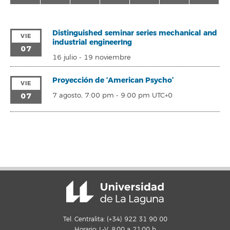
Distinguished seminar series mechanical and
VIE
industrial engineerIng
07
16 julio
-
19 noviembre
Proyección de ‘American Psycho’
VIE
07
7 agosto, 7:00 pm
-
9:00 pm
UTC+0
Tel. Centralita: (+34) 922 31 90 00
Horario: L-V, 8:00 a 21:00 h