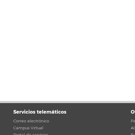
Servicios telemáticos
O
Correo electrónico
Pe
Campus Virtual
A
Portal de servicios
F