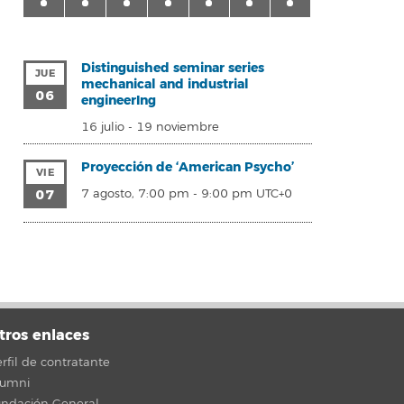
Distinguished seminar series
JUE
mechanical and industrial
06
engineerIng
16 julio
-
19 noviembre
Proyección de ‘American Psycho’
VIE
07
7 agosto, 7:00 pm
-
9:00 pm
UTC+0
tros enlaces
rfil de contratante
lumni
undación General