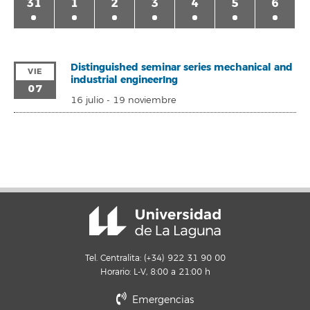
31
1
2
3
4
5
6
Distinguished seminar series mechanical and
VIE
industrial engineerIng
07
16 julio
-
19 noviembre
Tel. Centralita: (+34) 922 31 90 00
Horario: L-V, 8:00 a 21:00 h
Emergencias