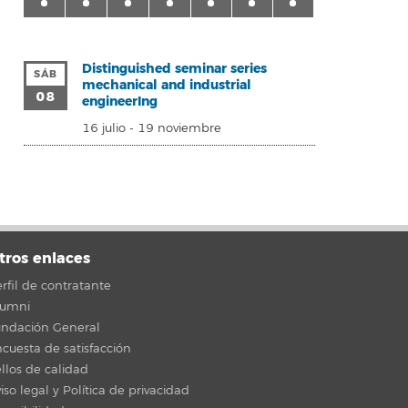
Distinguished seminar series
SÁB
mechanical and industrial
08
engineerIng
16 julio
-
19 noviembre
tros enlaces
rfil de contratante
lumni
undación General
cuesta de satisfacción
llos de calidad
iso legal y Política de privacidad