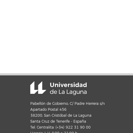
Pabellón de Gobierno, C/ Padre Herrera s/n
Apartado Postal 456
38200, San Cristóbal de La Laguna
Santa Cruz de Tenerife - España
Tel. Centralita: (+34) 922 31 90 00