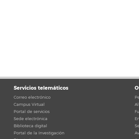
Servicios telemáticos
O
Correo electrónico
Pe
Campus Virtual
A
Portal de servicios
F
Sede electrónica
En
Biblioteca digital
Se
Portal de la Investigación
Av