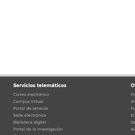
Servicios telemáticos
O
Correo electrónico
Pe
Campus Virtual
A
Portal de servicios
F
Sede electrónica
En
Biblioteca digital
Se
Portal de la Investigación
Av