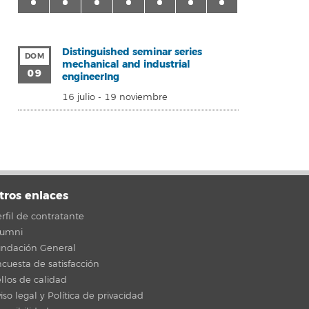
Distinguished seminar series
DOM
mechanical and industrial
09
engineerIng
16 julio
-
19 noviembre
tros enlaces
rfil de contratante
lumni
undación General
cuesta de satisfacción
llos de calidad
iso legal y Política de privacidad