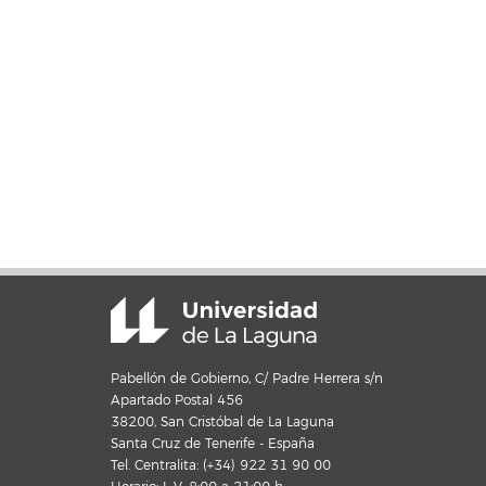
Pabellón de Gobierno, C/ Padre Herrera s/n
Apartado Postal 456
38200, San Cristóbal de La Laguna
Santa Cruz de Tenerife - España
Tel. Centralita: (+34) 922 31 90 00