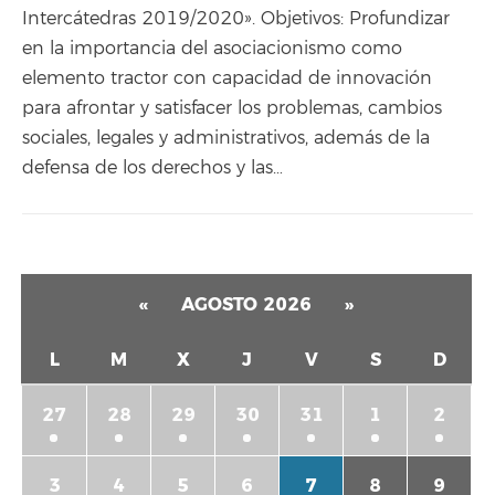
Intercátedras 2019/2020». Objetivos: Profundizar
en la importancia del asociacionismo como
elemento tractor con capacidad de innovación
para afrontar y satisfacer los problemas, cambios
sociales, legales y administrativos, además de la
defensa de los derechos y las…
«
AGOSTO 2026
»
L
M
X
J
V
S
D
27
28
29
30
31
1
2
3
4
5
6
7
8
9