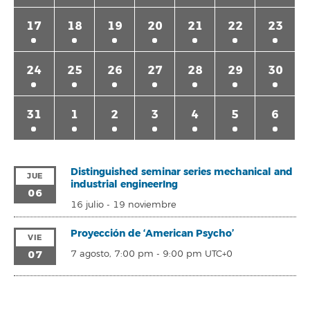
17
18
19
20
21
22
23
24
25
26
27
28
29
30
31
1
2
3
4
5
6
Distinguished seminar series mechanical and
JUE
industrial engineerIng
06
16 julio
-
19 noviembre
Proyección de ‘American Psycho’
VIE
07
7 agosto, 7:00 pm
-
9:00 pm
UTC+0