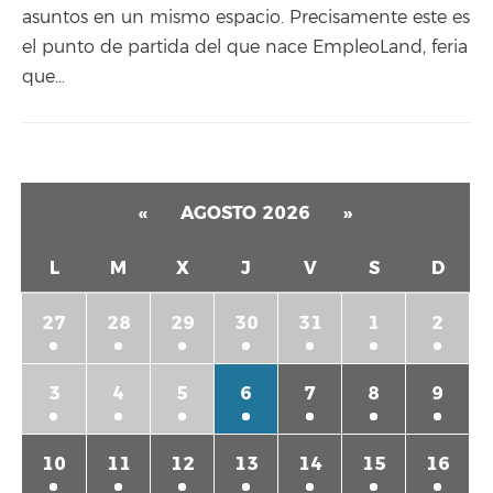
asuntos en un mismo espacio. Precisamente este es
el punto de partida del que nace EmpleoLand, feria
que…
«
AGOSTO 2026
»
L
M
X
J
V
S
D
27
28
29
30
31
1
2
3
4
5
6
7
8
9
10
11
12
13
14
15
16