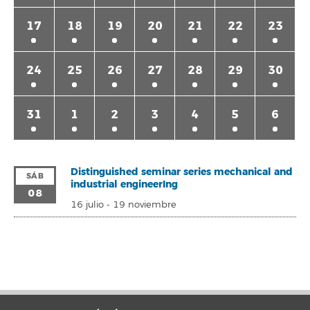
17
18
19
20
21
22
23
24
25
26
27
28
29
30
31
1
2
3
4
5
6
Distinguished seminar series mechanical and
SÁB
industrial engineerIng
08
16 julio
-
19 noviembre