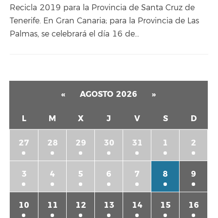
Recicla 2019 para la Provincia de Santa Cruz de
Tenerife. En Gran Canaria; para la Provincia de Las
Palmas, se celebrará el día 16 de…
«
AGOSTO 2026
»
L
M
X
J
V
S
D
27
28
29
30
31
1
2
3
4
5
6
7
8
9
10
11
12
13
14
15
16