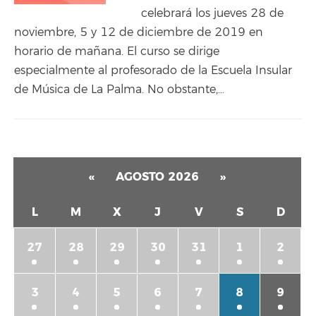
celebrará los jueves 28 de
noviembre, 5 y 12 de diciembre de 2019 en
horario de mañana. El curso se dirige
especialmente al profesorado de la Escuela Insular
de Música de La Palma. No obstante,…
«
AGOSTO 2026
»
L
M
X
J
V
S
D
27
28
29
30
31
1
2
3
4
5
6
7
8
9