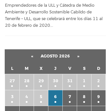
Emprendedores de la ULL y Cátedra de Medio
Ambiente y Desarrollo Sostenible Cabildo de
Tenerife – ULL, que se celebrará entre los días 11 al
20 de febrero de 2020….
«
AGOSTO 2026
»
L
M
X
J
V
S
D
27
28
29
30
31
1
2
3
4
5
6
7
8
9