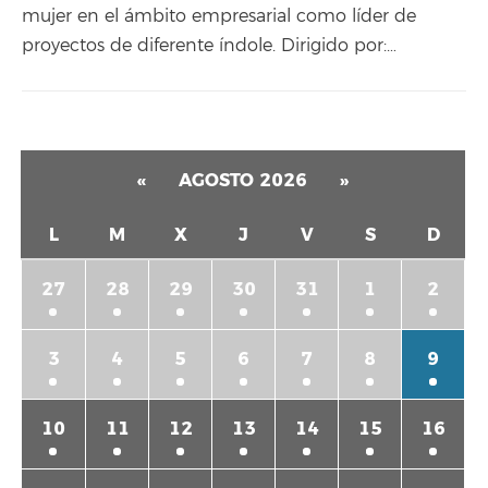
mujer en el ámbito empresarial como líder de
proyectos de diferente índole. Dirigido por:…
«
AGOSTO 2026
»
L
M
X
J
V
S
D
27
28
29
30
31
1
2
3
4
5
6
7
8
9
10
11
12
13
14
15
16