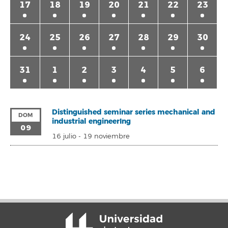
17
18
19
20
21
22
23
24
25
26
27
28
29
30
31
1
2
3
4
5
6
Distinguished seminar series mechanical and
DOM
industrial engineerIng
09
16 julio
-
19 noviembre