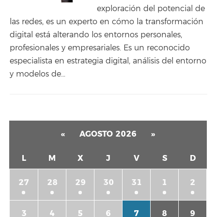
exploración del potencial de
las redes, es un experto en cómo la transformación
digital está alterando los entornos personales,
profesionales y empresariales. Es un reconocido
especialista en estrategia digital, análisis del entorno
y modelos de…
«
AGOSTO 2026
»
L
M
X
J
V
S
D
27
28
29
30
31
1
2
3
4
5
6
7
8
9