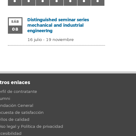
Distinguished seminar series
SÁB
mechanical and industrial
08
engineerIng
16 julio
-
19 noviembre
tros enlaces
rfil de contratante
lumni
undación General
cuesta de satisfacción
llos de calidad
iso legal y Política de privacidad
cesibilidad