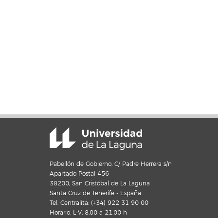
Pabellón de Gobierno, C/ Padre Herrera s/n
Apartado Postal 456
38200, San Cristóbal de La Laguna
Santa Cruz de Tenerife - España
Tel. Centralita: (+34) 922 31 90 00
Horario: L-V, 8:00 a 21:00 h