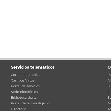
Servicios telemáticos
O
Correo electrónico
Pe
Campus Virtual
A
Portal de servicios
F
Sede electrónica
En
Biblioteca digital
Se
Portal de la Investigación
Av
Directorio
Ac