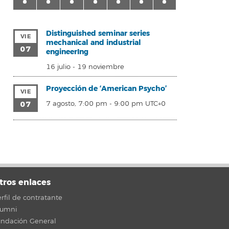
Distinguished seminar series
VIE
mechanical and industrial
07
engineerIng
16 julio
-
19 noviembre
Proyección de ‘American Psycho’
VIE
07
7 agosto, 7:00 pm
-
9:00 pm
UTC+0
tros enlaces
rfil de contratante
lumni
undación General