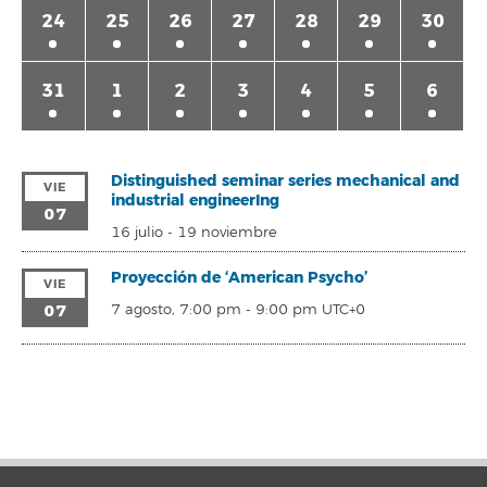
24
25
26
27
28
29
30
31
1
2
3
4
5
6
Distinguished seminar series mechanical and
VIE
industrial engineerIng
07
16 julio
-
19 noviembre
Proyección de ‘American Psycho’
VIE
07
7 agosto, 7:00 pm
-
9:00 pm
UTC+0