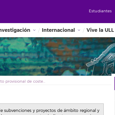
Estudiantes
nvestigación
Internacional
Vive la ULL
Reparto provisional de costes indirectos de subvenciones y proyectos de ámbito regional y nacional vigentes en 2019 (sin prórroga) que generen costes indirectos y cuyo primer reparto se produjo con anterioridad a 2017.
 de subvenciones y proyectos de ámbito regional y