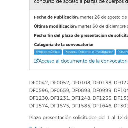
concurso de acceso a plazas de cuerpos do
Fecha de Publicación:
martes 26 de agosto d
Última modificación:
martes 30 de diciembre
Fecha fin del plazo de presentación de solicit
Categoría de la convocatoria:
Empleo público
Personal Docente e Investigador
Person
Acceso al documento de la convocatori
DF0042, DF0052, DF0108, DF0138, DF022
DF0596, DF0659, DF0898, DF0999, DF104
DF1230, DF1231, DF1248, DF1255, DF135
DF1574, DF1575, DF1585, DF1646, DF30
Plazo presentación solicitudes: del 1 al 12