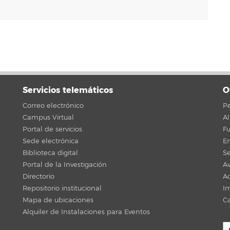
Servicios telemáticos
O
Correo electrónico
Pe
Campus Virtual
A
Portal de servicios
F
Sede electrónica
En
Biblioteca digital
Se
Portal de la Investigación
Av
Directorio
Ac
Repositorio institucional
Im
Mapa de ubicaciones
C
Alquiler de Instalaciones para Eventos