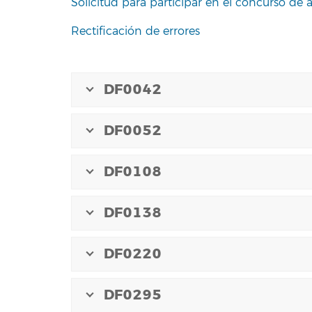
Solicitud para participar en el concurso de 
Rectificación de errores
DF0042
DF0052
DF0108
DF0138
DF0220
DF0295