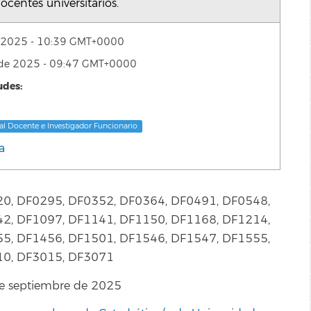
centes universitarios.
e 2025 - 10:39 GMT+0000
 de 2025 - 09:47 GMT+0000
udes:
al Docente e Investigador Funcionario
a
0, DF0295, DF0352, DF0364, DF0491, DF0548,
2, DF1097, DF1141, DF1150, DF1168, DF1214,
5, DF1456, DF1501, DF1546, DF1547, DF1555,
10, DF3015, DF3071
 de septiembre de 2025