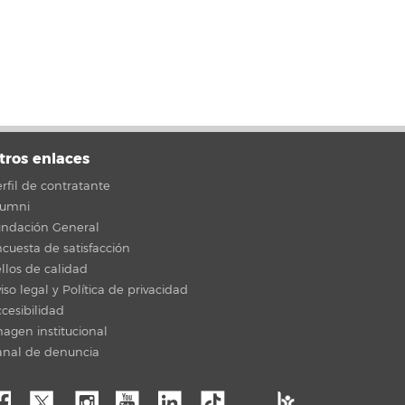
tros enlaces
rfil de contratante
lumni
undación General
cuesta de satisfacción
llos de calidad
iso legal y Política de privacidad
cesibilidad
agen institucional
anal de denuncia