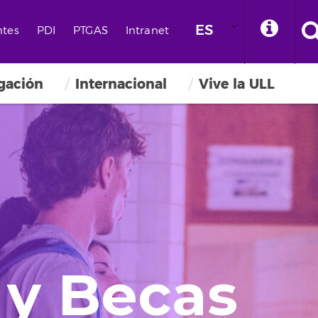
ES
ntes
PDI
PTGAS
Intranet
igación
Internacional
Vive la ULL
 y Becas