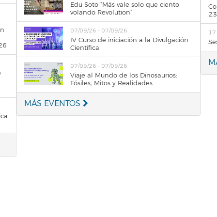
Edu Soto “Más vale solo que ciento
Co
volando Revolution”
23
in
07/09/26 - 07/09/26
17
IV Curso de iniciación a la Divulgación
Se
26
Científica
M
07/09/26 - 07/09/26
e
Viaje al Mundo de los Dinosaurios:
Fósiles, Mitos y Realidades
MÁS EVENTOS
ica