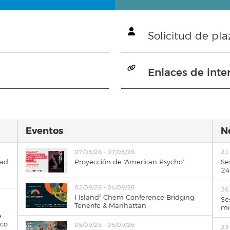
Solicitud de pla
Enlaces de inte
Eventos
N
07/08/26 - 07/08/26
21
dad
Proyección de 'American Psycho'
Se
24
02/09/26 - 04/09/26
26
I Island² Chem Conference Bridging
Se
Tenerife & Manhattan
a
mi
e
ico
05/09/26 - 05/09/26
23