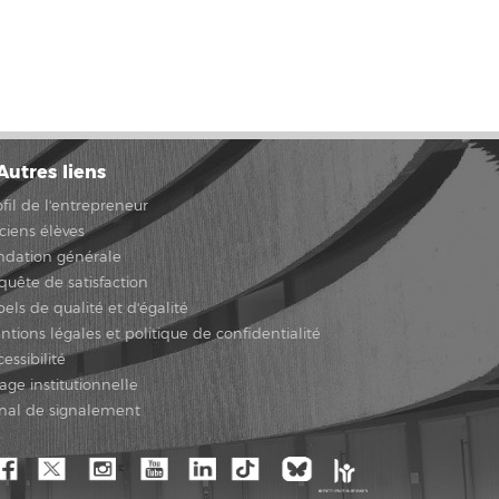
Autres liens
ofil de l'entrepreneur
ciens élèves
ndation générale
quête de satisfaction
bels de qualité et d'égalité
ntions légales et politique de confidentialité
essibilité
age institutionnelle
nal de signalement