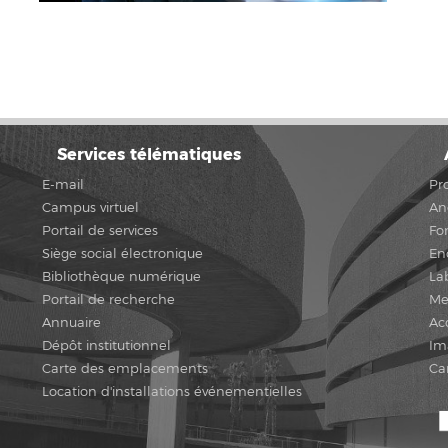
Services télématiques
E-mail
Pr
Campus virtuel
An
Portail de services
Fo
Siège social électronique
En
Bibliothèque numérique
La
Portail de recherche
Me
Annuaire
Acc
Dépôt institutionnel
Im
Carte des emplacements
Ca
Location d'installations événementielles