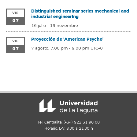
Distinguished seminar series mechanical and
VIE
industrial engineerIng
07
16 julio
-
19 noviembre
Proyección de ‘American Psycho’
VIE
07
7 agosto, 7:00 pm
-
9:00 pm
UTC+0
Tel. Centralita: (+34) 922 31 90 00
Horario: L-V, 8:00 a 21:00 h