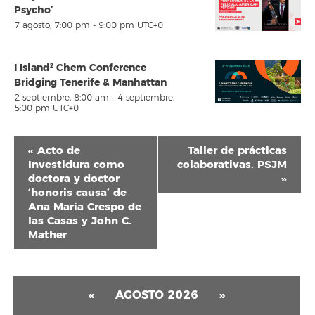
Psycho’
7 agosto, 7:00 pm
-
9:00 pm
UTC+0
I Island² Chem Conference
Bridging Tenerife & Manhattan
2 septiembre, 8:00 am
-
4 septiembre,
5:00 pm
UTC+0
Navegación
«
Acto de
Taller de prácticas
del
Investidura como
colaborativas. PSJM
doctora y doctor
»
Evento
‘honoris causa’ de
Ana María Crespo de
las Casas y John C.
Mather
«
AGOSTO 2026
»