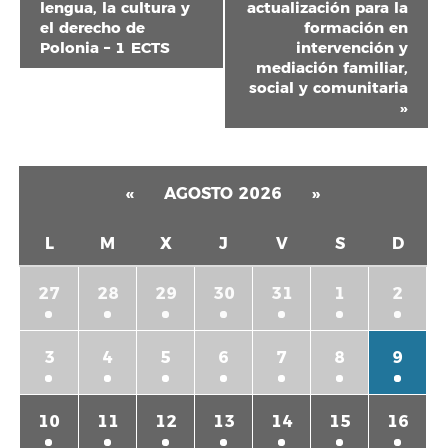
lengua, la cultura y
actualización para la
Evento
el derecho de
formación en
Polonia – 1 ECTS
intervención y
mediación familiar,
social y comunitaria
»
«
AGOSTO 2026
»
L
M
X
J
V
S
D
27
28
29
30
31
1
2
3
4
5
6
7
8
9
10
11
12
13
14
15
16