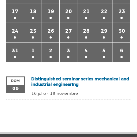
17
18
19
20
21
22
23
24
25
26
27
28
29
30
31
1
2
3
4
5
6
Distinguished seminar series mechanical and
DOM
industrial engineerIng
09
16 julio
-
19 noviembre