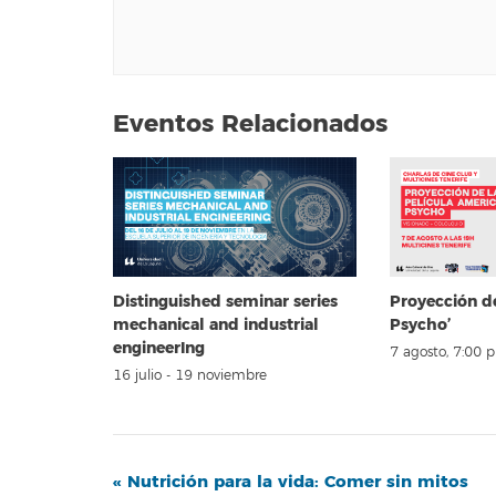
Eventos Relacionados
Distinguished seminar series
Proyección d
mechanical and industrial
Psycho’
engineerIng
7 agosto, 7:00 
16 julio
-
19 noviembre
Navegación
«
Nutrición para la vida: Comer sin mitos