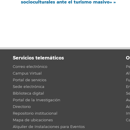
socioculturales ante el turismo masivo»
»
Servicios telemáticos
O
Correo electrónico
Pe
Campus Virtual
A
Portal de servicios
F
Sede electrónica
En
Biblioteca digital
Se
Portal de la Investigación
Av
Directorio
Ac
Repositorio institucional
Im
Mapa de ubicaciones
C
Alquiler de Instalaciones para Eventos