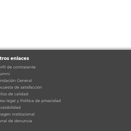
tros enlaces
rfil de contratante
lumni
undación General
cuesta de satisfacción
llos de calidad
iso legal y Política de privacidad
cesibilidad
agen institucional
anal de denuncia