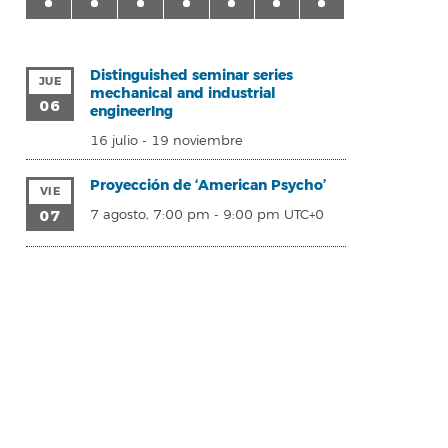
Distinguished seminar series
JUE
mechanical and industrial
06
engineerIng
16 julio
-
19 noviembre
Proyección de ‘American Psycho’
VIE
07
7 agosto, 7:00 pm
-
9:00 pm
UTC+0