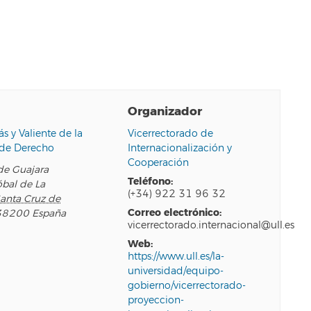
Organizador
s y Valiente de la
Vicerrectorado de
 de Derecho
Internacionalización y
Cooperación
e Guajara
teléfono:
óbal de La
(+34) 922 31 96 32
anta Cruz de
correo electrónico:
38200
España
vicerrectorado.internacional@ull.es
web:
https://www.ull.es/la-
universidad/equipo-
gobierno/vicerrectorado-
proyeccion-