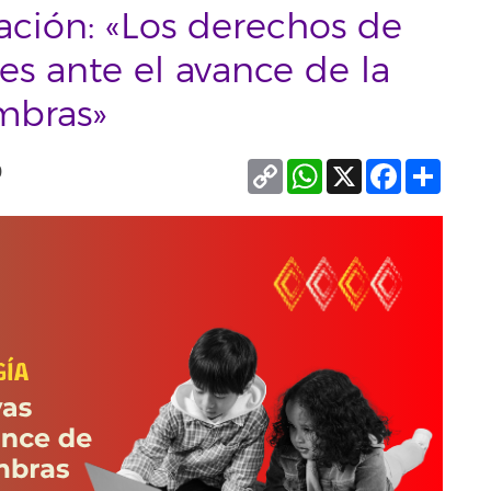
ación: «Los derechos de
es ante el avance de la
ombras»
Copy
WhatsApp
X
Facebook
Compa
0
Link