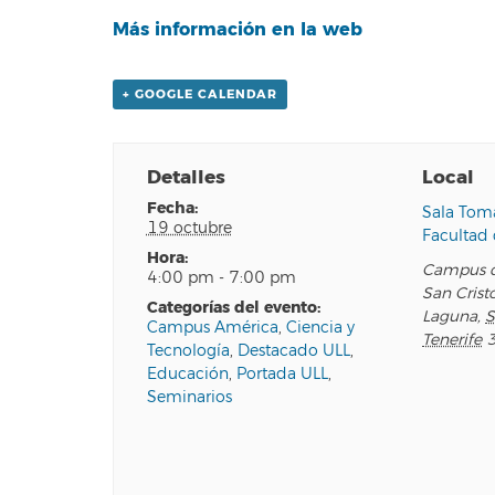
Más información en la web
+ GOOGLE CALENDAR
Detalles
Local
fecha:
Sala Tomá
19 octubre
Facultad
hora:
Campus d
4:00 pm - 7:00 pm
San Crist
categorías del evento:
Laguna
,
S
Campus América
,
Ciencia y
Tenerife
Tecnología
,
Destacado ULL
,
Educación
,
Portada ULL
,
Seminarios