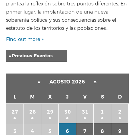
plantea la reflexión sobre tres puntos diferentes. En
primer lugar, la implantación de una nueva
soberanía política y sus consecuencias sobre el
estatuto de los territorios y las poblaciones.…
Find out more »
Eventos
«
Previous Eventos
List
Navigation
«
AGOSTO 2026
»
L
M
X
J
V
S
D
27
28
29
30
31
1
2
3
4
5
6
7
8
9