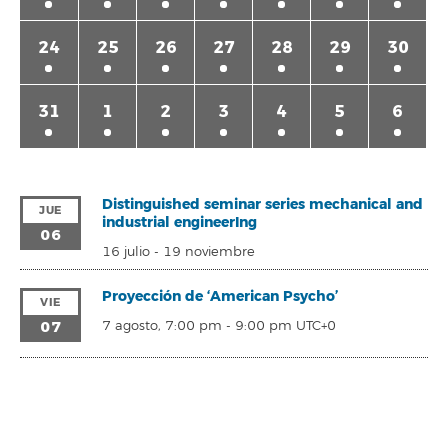
24
25
26
27
28
29
30
31
1
2
3
4
5
6
Distinguished seminar series mechanical and
JUE
industrial engineerIng
06
16 julio
-
19 noviembre
Proyección de ‘American Psycho’
VIE
07
7 agosto, 7:00 pm
-
9:00 pm
UTC+0