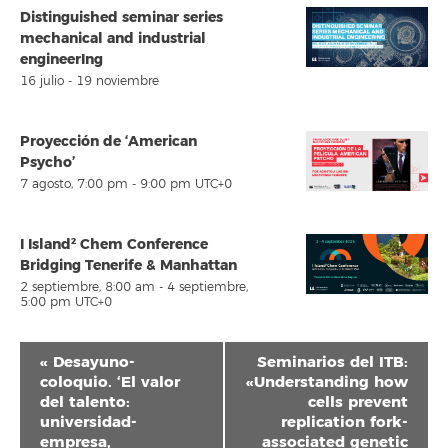
Distinguished seminar series
mechanical and industrial
engineerIng
16 julio
-
19 noviembre
Proyección de ‘American
Psycho’
7 agosto, 7:00 pm
-
9:00 pm
UTC+0
I Island² Chem Conference
Bridging Tenerife & Manhattan
2 septiembre, 8:00 am
-
4 septiembre,
5:00 pm
UTC+0
Navegación
«
Desayuno-
Seminarios del ITB:
del
coloquio. ‘El valor
«Understanding how
del talento:
cells prevent
Evento
universidad-
replication fork-
empresa,
associated genetic