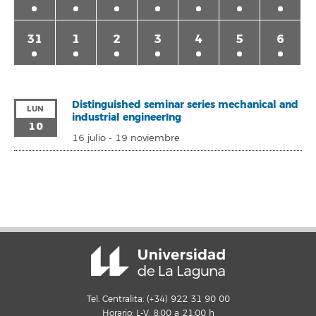
31
1
2
3
4
5
6
Distinguished seminar series mechanical and
LUN
industrial engineerIng
10
16 julio
-
19 noviembre
Tel. Centralita: (+34) 922 31 90 00
Horario: L-V, 8:00 a 21:00 h