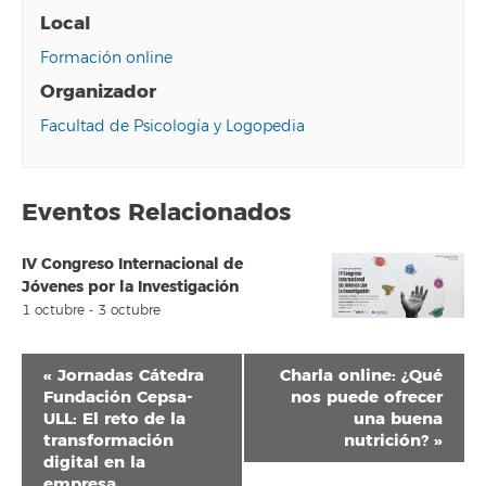
Local
Formación online
Organizador
Facultad de Psicología y Logopedia
Eventos Relacionados
IV Congreso Internacional de
Jóvenes por la Investigación
1 octubre
-
3 octubre
Navegación
«
Jornadas Cátedra
Charla online: ¿Qué
del
Fundación Cepsa-
nos puede ofrecer
ULL: El reto de la
una buena
Evento
transformación
nutrición?
»
digital en la
empresa