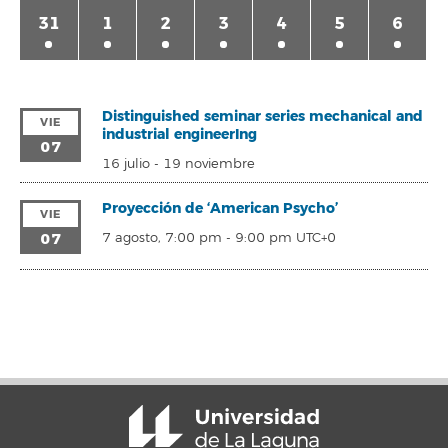
31
1
2
3
4
5
6
Distinguished seminar series mechanical and
VIE
industrial engineerIng
07
16 julio
-
19 noviembre
Proyección de ‘American Psycho’
VIE
07
7 agosto, 7:00 pm
-
9:00 pm
UTC+0