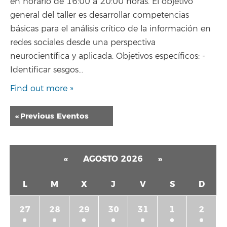
en horario de 16:00 a 20:00 horas. El objetivo
general del taller es desarrollar competencias
básicas para el análisis crítico de la información en
redes sociales desde una perspectiva
neurocientífica y aplicada. Objetivos específicos: -
Identificar sesgos…
Find out more »
Eventos
«
Previous Eventos
List
Navigation
«
AGOSTO 2026
»
L
M
X
J
V
S
D
27
28
29
30
31
1
2