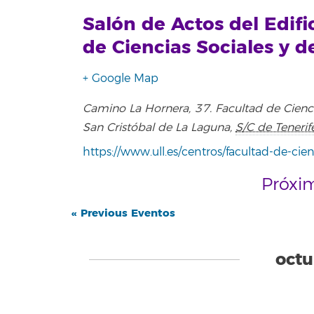
Salón de Actos del Edifi
de Ciencias Sociales y 
+ Google Map
Camino La Hornera, 37. Facultad de Cienc
San Cristóbal de La Laguna
,
S/C de Tenerif
https://www.ull.es/centros/facultad-de-cie
Próxi
Eventos
«
Previous Eventos
List
Navigation
oct