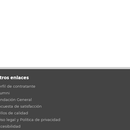
tros enlaces
rfil de contratante
lumni
undación General
cuesta de satisfacción
llos de calidad
iso legal y Política de privacidad
cesibilidad