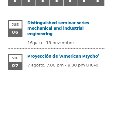
Distinguished seminar series
JUE
mechanical and industrial
06
engineerIng
16 julio
-
19 noviembre
Proyección de ‘American Psycho’
VIE
07
7 agosto, 7:00 pm
-
9:00 pm
UTC+0