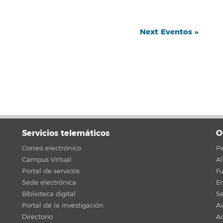
Next Eventos
»
Servicios telemáticos
O
Correo electrónico
Pe
Campus Virtual
A
Portal de servicios
F
Sede electrónica
En
Biblioteca digital
Se
Portal de la Investigación
Av
Directorio
Ac