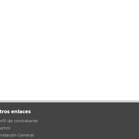
tros enlaces
rfil de contratante
lumni
undación General