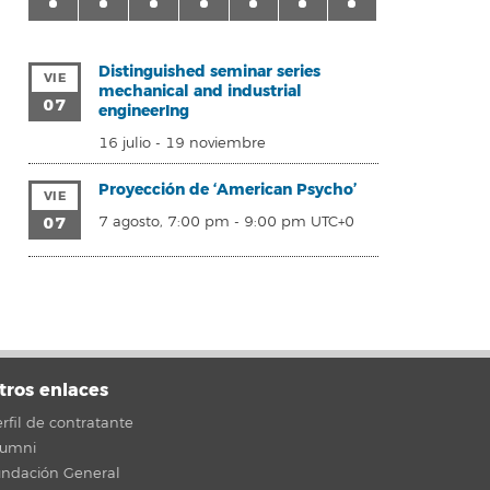
Distinguished seminar series
VIE
mechanical and industrial
07
engineerIng
16 julio
-
19 noviembre
Proyección de ‘American Psycho’
VIE
07
7 agosto, 7:00 pm
-
9:00 pm
UTC+0
tros enlaces
rfil de contratante
lumni
undación General