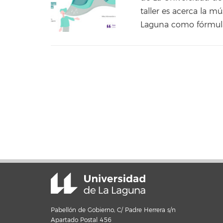
taller es acerca la m
Laguna como fórmula
Pabellón de Gobierno, C/ Padre Herrera s/n
Apartado Postal 456