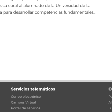
úsica coral al alumnado de la Universidad de La
 para desarrollar competencias fundamentales…
Servicios telemáticos
O
Correo electrónico
Pe
Campus Virtual
A
Portal de servicios
F