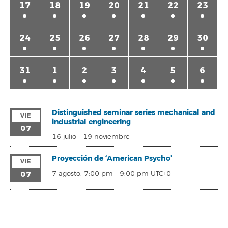
17
18
19
20
21
22
23
24
25
26
27
28
29
30
31
1
2
3
4
5
6
Distinguished seminar series mechanical and
VIE
industrial engineerIng
07
16 julio
-
19 noviembre
Proyección de ‘American Psycho’
VIE
07
7 agosto, 7:00 pm
-
9:00 pm
UTC+0