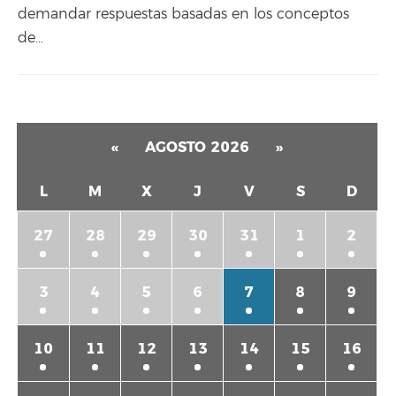
demandar respuestas basadas en los conceptos
de…
«
AGOSTO 2026
»
L
M
X
J
V
S
D
27
28
29
30
31
1
2
3
4
5
6
7
8
9
10
11
12
13
14
15
16