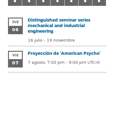
Distinguished seminar series
JUE
mechanical and industrial
06
engineerIng
16 julio
-
19 noviembre
Proyección de ‘American Psycho’
VIE
07
7 agosto, 7:00 pm
-
9:00 pm
UTC+0