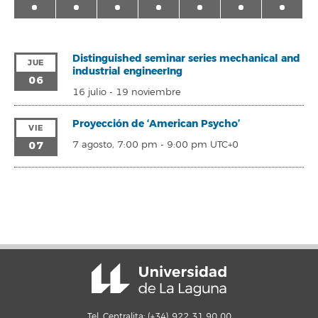
Distinguished seminar series mechanical and
JUE
industrial engineerIng
06
16 julio
-
19 noviembre
Proyección de ‘American Psycho’
VIE
07
7 agosto, 7:00 pm
-
9:00 pm
UTC+0
Tel. Centralita: (+34) 922 31 90 00