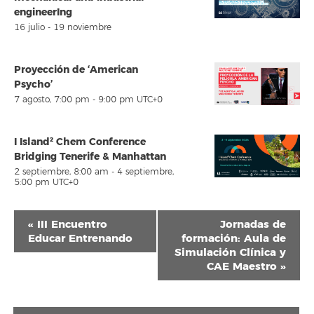
engineerIng
16 julio
-
19 noviembre
Proyección de ‘American
Psycho’
7 agosto, 7:00 pm
-
9:00 pm
UTC+0
I Island² Chem Conference
Bridging Tenerife & Manhattan
2 septiembre, 8:00 am
-
4 septiembre,
5:00 pm
UTC+0
Navegación
«
III Encuentro
Jornadas de
del
Educar Entrenando
formación: Aula de
Simulación Clínica y
Evento
CAE Maestro
»